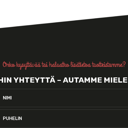
Onko kysyttävää tai haluatko lisätietoa tuotteistamme?
IHIN YHTEYTTÄ – AUTAMME MIEL
imi:
*
uhelin