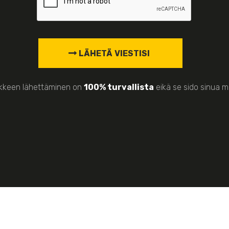
keen lähettäminen on
100% turvallista
eikä se sido sinua m
2026 © SAVO-KARJALAN LIHA OY