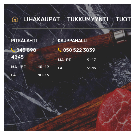
LIHAKAUPAT
TUKKUMYYNTI
TUOT
PITKÄLAHTI
KAUPPAHALLI
045 898
050 522 3839
4845
MA–PE
9–17
MA - PE
10–19
LA
9–15
LA
10-16