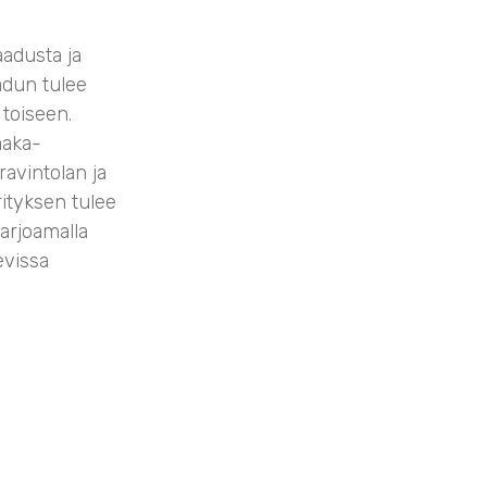
aadusta ja
aadun tulee
toiseen.
aaka-
ravintolan ja
rityksen tulee
tarjoamalla
evissa