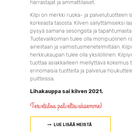
harrastajat ja ammattilaiset.
Kilpi on merkki ruoka- ja palvelutuotteen l
korkeasta tasosta. Kilven säilyttämiseksi l
pysyä samana sesongista ja tapahtumasta 
Tuotevalikoiman tulee olla monipuolinen r
aineiltaan ja valmistusmenetelmiltään. Kilpi
herkkukaupan tulee olla yksilöllinen. Kilpiy
tuottaa asiakkailleen miellyttävä kokemus 
erinomaisia tuotteita ja palvelua houkuttel
puitteissa.
Lihakauppa sai kilven 2021.
Tervetuloa palveltavaksemme!
LUE LISÄÄ MEISTÄ