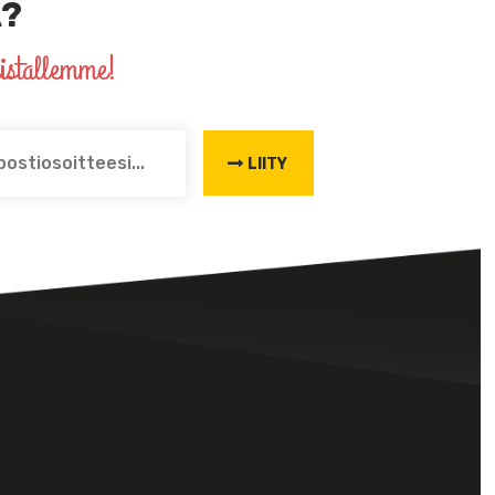
?
listallemme!