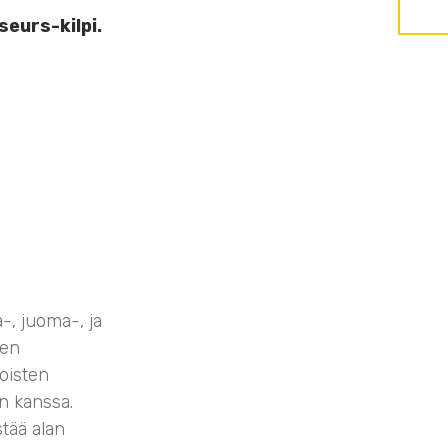
eurs-kilpi.
-, juoma-, ja
den
oisten
en kanssa.
tää alan