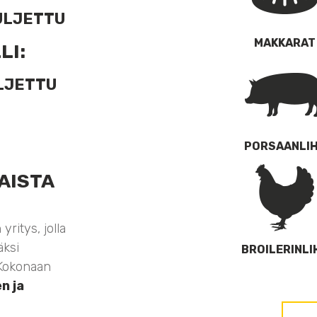
SULJETTU
MAKKARAT
LI:
ULJETTU
PORSAANLI
AISTA
ritys, jolla
äksi
BROILERINLI
. Kokonaan
n ja