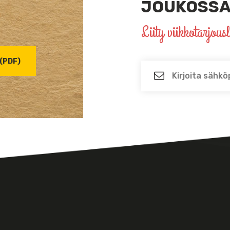
JOUKOSSA
Liity viikkotarjous
(PDF)
Sähköposti
*