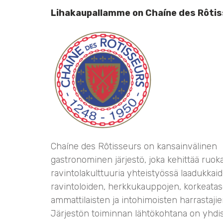
Lihakaupallamme on Chaíne des Rôtiss
Chaíne des Rôtisseurs on kansainvälinen
gastronominen järjestö, joka kehittää ruoka
ravintolakulttuuria yhteistyössä laadukkai
ravintoloiden, herkkukauppojen, korkeatas
ammattilaisten ja intohimoisten harrastaji
Järjestön toiminnan lähtökohtana on yhdis