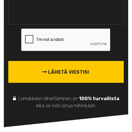
CAPTCHA
Lomakkeen lähettäminen on
100% turvallista
eikä se sido sinua mihinkään.