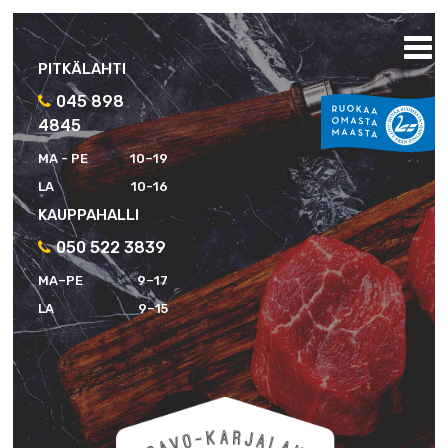
PITKÄLAHTI
045 898
4845
MA - PE
10–19
LA
10-16
KAUPPAHALLI
050 522 3839
MA–PE
9–17
LA
9–15