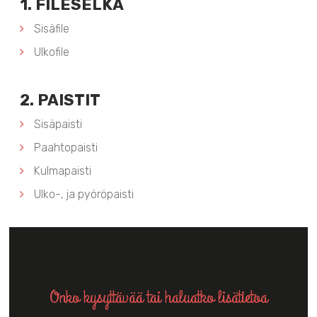
1. FILESELKÄ
Sisäfile
Ulkofile
2. PAISTIT
Sisäpaisti
Paahtopaisti
Kulmapaisti
Ulko-, ja pyöröpaisti
Onko kysyttävää tai haluatko lisätietoa