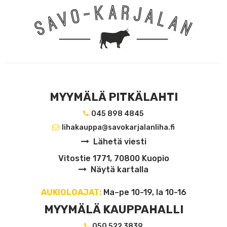
MYYMÄLÄ PITKÄLAHTI
045 898 4845
lihakauppa@savokarjalanliha.fi
Lähetä viesti
Vitostie 1771, 70800 Kuopio
Näytä kartalla
AUKIOLOAJAT:
Ma–pe 10-19, la 10-16
MYYMÄLÄ KAUPPAHALLI
050 522 3839