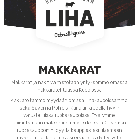
MAKKARAT
Makkarat ja nakit valmistetaan yrityksemme omassa
makkaratehtaassa Kuopiossa.
Makkaroitamme myydään omissa Lihakaupoissamme,
sekä Savon ja Pohjois-Karjalan alueella hyvin
varustelluissa ruokakaupoissa. Pystymme
toimittamaan makkaroitamme liki kaikkiin K-ryhmän
ruokakauppoihin, pyydä kauppiastasi tilaamaan
myyntiin, jos lempimakusi ei vielä löydy hyllystä!