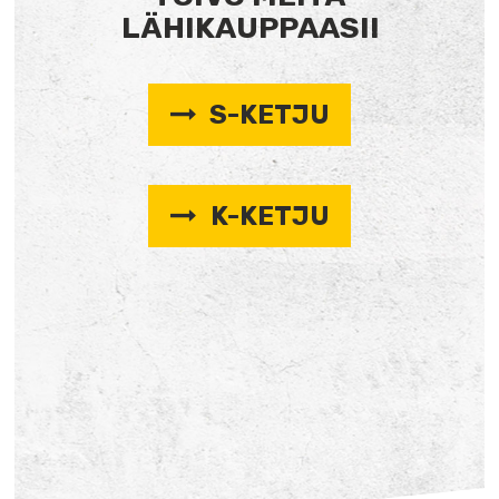
LÄHIKAUPPAASI!
S-KETJU
K-KETJU