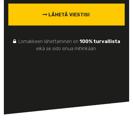
Lomakkeen lähettäminen on
100% turvallista
eikä se sido sinua mihinkään.