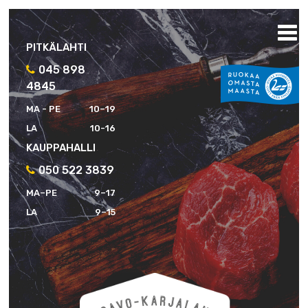
PITKÄLAHTI
045 898
4845
MA - PE
10–19
LA
10-16
KAUPPAHALLI
050 522 3839
MA–PE
9–17
LA
9–15