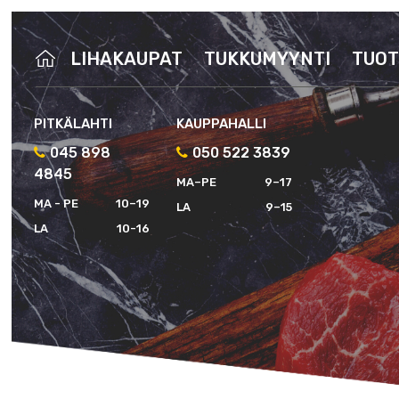
LIHAKAUPAT
TUKKUMYYNTI
TUOT
PITKÄLAHTI
KAUPPAHALLI
045 898
050 522 3839
4845
MA–PE
9–17
MA - PE
10–19
LA
9–15
LA
10-16