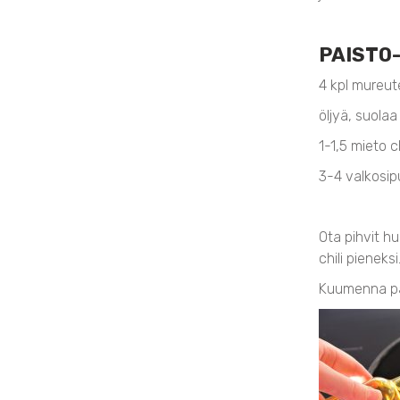
PAISTO
4 kpl mureut
öljyä, suolaa
1-1,5 mieto ch
3-4 valkosip
Ota pihvit h
chili pieneksi
Kuumenna pan