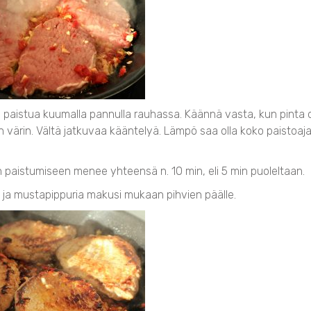
 paistua kuumalla pannulla rauhassa. Käännä vasta, kun pinta
n värin. Vältä jatkuvaa kääntelyä. Lämpö saa olla koko paistoaj
n paistumiseen menee yhteensä n. 10 min, eli 5 min puoleltaan.
 ja mustapippuria makusi mukaan pihvien päälle.