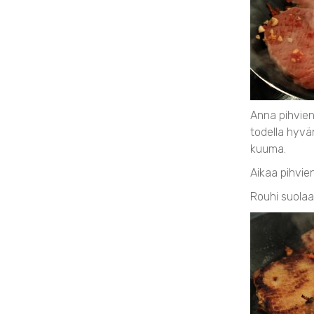
Anna pihvien
todella hyvä
kuuma.
Aikaa pihvie
Rouhi suolaa