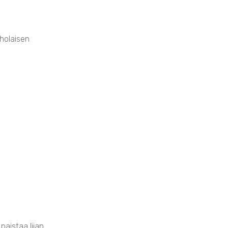
aholaisen
paistaa liian