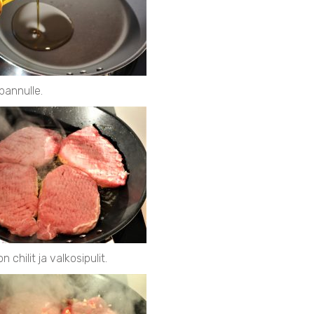
pannulle.
 chilit ja valkosipulit.