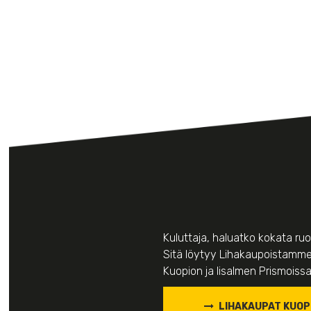
Kuluttaja, haluatko kokata ru
Sitä löytyy
Lihakaupoistamm
Kuopion ja Iisalmen Prismoiss
LIHAKAUPAT KUOP