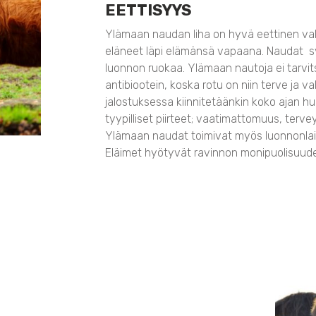
EETTISYYS
Ylämaan naudan liha on hyvä eettinen va
eläneet läpi elämänsä vapaana. Naudat s
luonnon ruokaa. Ylämaan nautoja ei tarvi
antibiootein, koska rotu on niin terve ja 
jalostuksessa kiinnitetäänkin koko ajan hu
tyypilliset piirteet; vaatimattomuus, tervey
Ylämaan naudat toimivat myös luonnonlai
Eläimet hyötyvät ravinnon monipuolisuudes