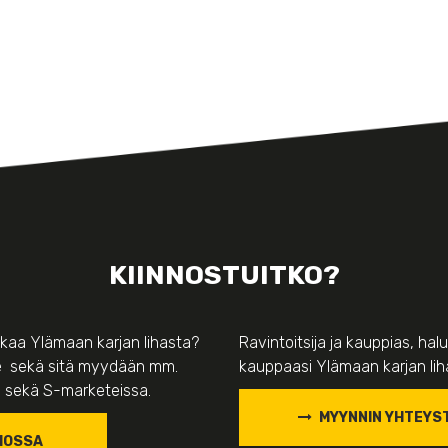
KIINNOSTUITKO?
okaa Ylämaan karjan lihasta?
Ravintoitsija ja kauppias, halu
e
sekä sitä myydään mm.
kauppaasi Ylämaan karjan li
a sekä S-marketeissa.
MYYNNIN YHTEYS
IOSSA