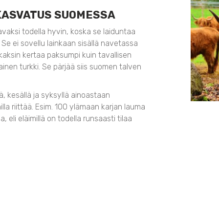
KASVATUS SUOMESSA
aksi todella hyvin, koska se laiduntaa
e ei sovellu lainkaan sisällä navetassa
aksin kertaa paksumpi kuin tavallisen
ainen turkki. Se pärjää siis suomen talven
 kesällä ja syksyllä ainoastaan
milla riittää. Esim. 100 ylämaan karjan lauma
, eli eläimillä on todella runsaasti tilaa