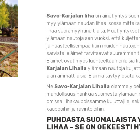
Savo-Karjalan liha
on ainut yritys suom
myy ylämaan naudan lihaa isossa mittaka
lihaa suoramyyntinä tilalta. Muut yritykset 
ylämaan nautoja sen vuoksi, että kuljetta
ja haasteellisempaa kuin muiden nautojen
sarvista; eläimet tarvitsevat suuremman ti
Eläimet ovat myös luonteeltaan erilaisia k
Karjalan Lihalla
ylämaan nautoja kuljetta
alan ammattilaisia. Eläimiä täytyy osata käs
Me
Savo-Karjalan Lihalla
olemme ylpeitä
mahdollisuus hankkia suomesta ylämaan n
omissa Lihakaupoissamme kuluttajille, s
kauppoihin ja ravintoloihin.
PUHDASTA SUOMALAISTA
LIHAA – SE ON OEKEESTI 