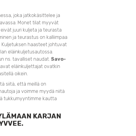
essa, joka jatkokäsittelee ja
avassa. Monet tilat myyvät
eivät juuri kuljeta ja teurasta
minen ja teurastus on kalliimpaa
. Kuljetuksen haasteet johtuvat
lan eläinkuljetusautossa.
un ns. tavalliset naudat.
Savo-
vat eläinkuljettajat ovatkin
itellä oikein.
 siitä, että meillä on
autoja ja voimme myydä niitä
ekä tukkumyyntimme kautta
 YLÄMAAN KARJAN
HYVVEE.