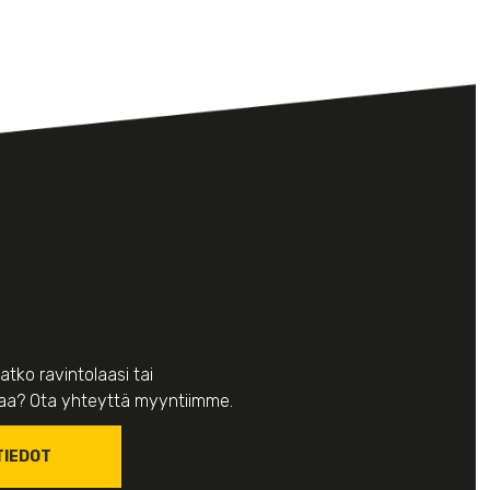
atko ravintolaasi tai
haa? Ota yhteyttä myyntiimme.
TIEDOT