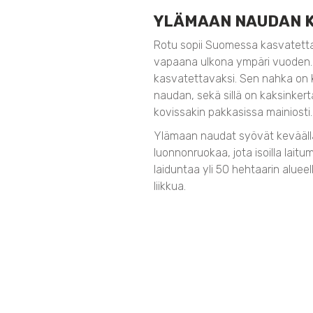
YLÄMAAN NAUDAN 
Rotu sopii Suomessa kasvatettav
vapaana ulkona ympäri vuoden. S
kasvatettavaksi. Sen nahka on k
naudan, sekä sillä on kaksinkert
kovissakin pakkasissa mainiosti.
Ylämaan naudat syövät keväällä,
luonnonruokaa, jota isoilla laitu
laiduntaa yli 50 hehtaarin alueella
liikkua.