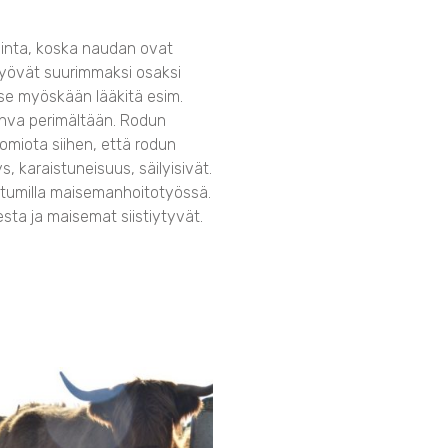
linta, koska naudan ovat
yövät suurimmaksi osaksi
tse myöskään lääkitä esim.
vahva perimältään. Rodun
omiota siihen, että rodun
s, karaistuneisuus, säilyisivät.
tumilla maisemanhoitotyössä.
ta ja maisemat siistiytyvät.