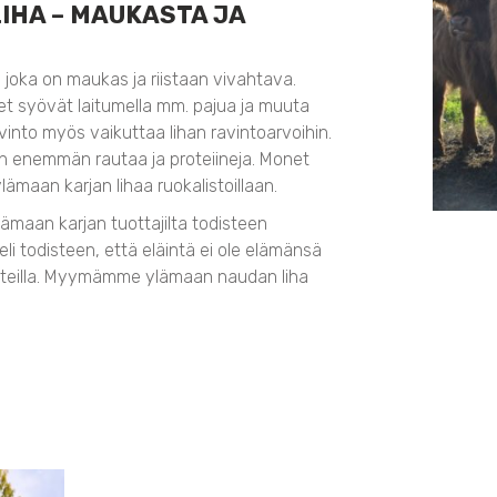
IHA – MAUKASTA JA
 joka on maukas ja riistaan vivahtava.
imet syövät laitumella mm. pajua ja muuta
into myös vaikuttaa lihan ravintoarvoihin.
 on enemmän rautaa ja proteiineja. Monet
lämaan karjan lihaa ruokalistoillaan.
ämaan karjan tuottajilta todisteen
li todisteen, että eläintä ei ole elämänsä
ooteilla. Myymämme ylämaan naudan liha
.