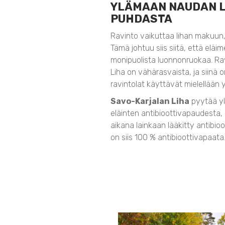
YLÄMAAN NAUDAN L
PUHDASTA
Ravinto vaikuttaa lihan makuun,
Tämä johtuu siis siitä, että elä
monipuolista luonnonruokaa. Rav
Liha on vähärasvaista, ja siinä
ravintolat käyttävät mielellään y
Savo-Karjalan Liha
pyytää yl
eläinten antibioottivapaudesta, e
aikana lainkaan lääkitty antibi
on siis 100 % antibioottivapaata